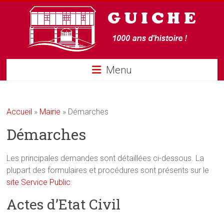
Guiche
Menu
Accueil
»
Mairie
»
Démarches
Démarches
Les principales demandes sont détaillées ci-dessous. La
plupart des formulaires et procédures sont présents sur le
site Service Public
.
Actes d’Etat Civil